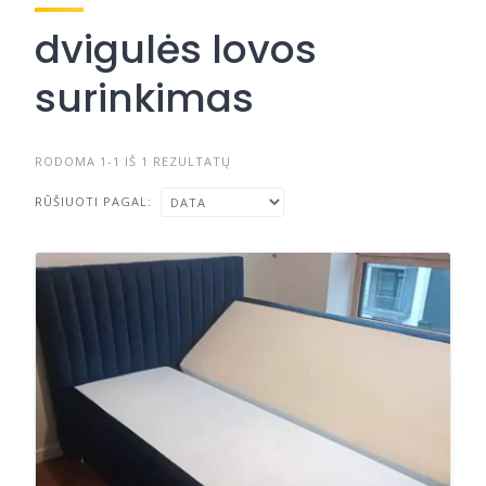
dvigulės lovos
surinkimas
RODOMA 1-1 IŠ 1 REZULTATŲ
RŪŠIUOTI PAGAL: