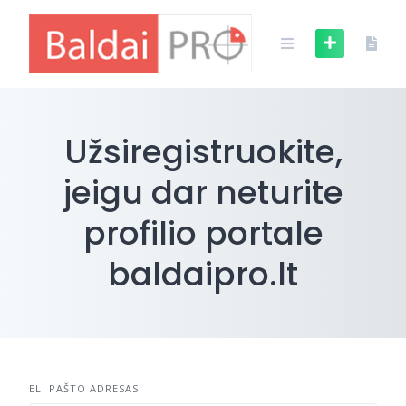
Skip
to
content
Užsiregistruokite,
jeigu dar neturite
profilio portale
baldaipro.lt
EL. PAŠTO ADRESAS