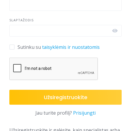
SLAPTAŽODIS
Sutinku su
taisyklėmis ir nuostatomis
Užsiregistruokite
Jau turite profilį?
Prisijungti
Užsiregistruokite ir galėsite, kaip specialistas arba