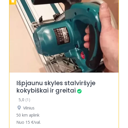
Išpjaunu skyles stalviršyje
kokybiškai ir greitai
5,0
(1)
Vilnius
50 km aplink
Nuo 15 €/val.