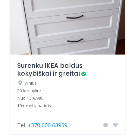
Surenku IKEA baldus
kokybiškai ir greitai
Vilnius
50 km aplink
Nuo 15 €/val.
10+ metų patirtis
Tel.
+370 600 68959