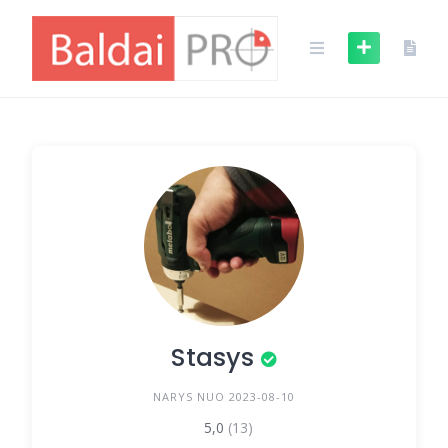
Skip
to
content
Stasys
NARYS NUO 2023-08-10
5,0
(13)