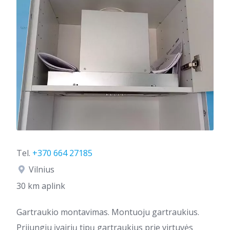
Tel.
+370 664 27185
Vilnius
30 km aplink
Gartraukio montavimas. Montuoju gartraukius.
Prijungiu įvairių tipų gartraukius prie virtuvės