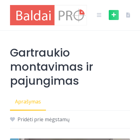
Skip
to
content
Gartraukio
montavimas ir
pajungimas
Aprašymas
Pridėti prie mėgstamų